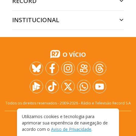
RECORD
INSTITUCIONAL
O VÍCIO
Todos os direitos reservados - 2009-
2026
- Rádio e Televisão Record S.A
Utilizamos cookies e tecnologia para
CARREIRA
FALE CONOSCO
PRIVACIDADE
aprimorar sua experiência de navegação de
TERMOS E CONDIÇÕES DE USO
acordo com o
Aviso de Privacidade
.