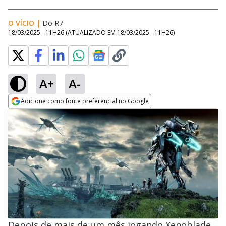
O VÍCIO
|
Do R7
18/03/2025 - 11H26
(ATUALIZADO EM
18/03/2025 - 11H26
)
A+
A-
Adicione como fonte preferencial no Google
Opens in new window
Depois de mais de um mês jogando Xenoblade