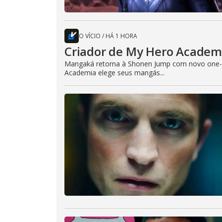
O VÍCIO
/
HÁ 1 HORA
Criador de My Hero Academi
Mangaká retorna à Shonen Jump com novo one-sh
Academia elege seus mangás...