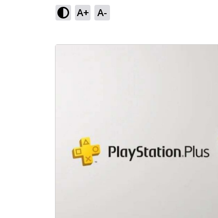
A+
A-