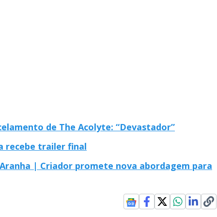
celamento de The Acolyte: “Devastador”
 recebe trailer final
Aranha | Criador promete nova abordagem para