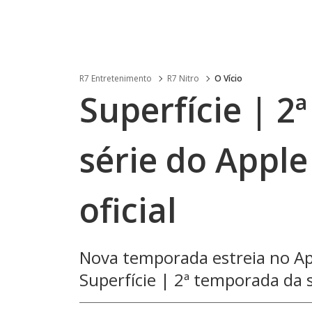
R7 Entretenimento
R7 Nitro
O Vício
Superfície | 2
série do Apple
oficial
Nova temporada estreia no Ap
Superfície | 2ª temporada da sé