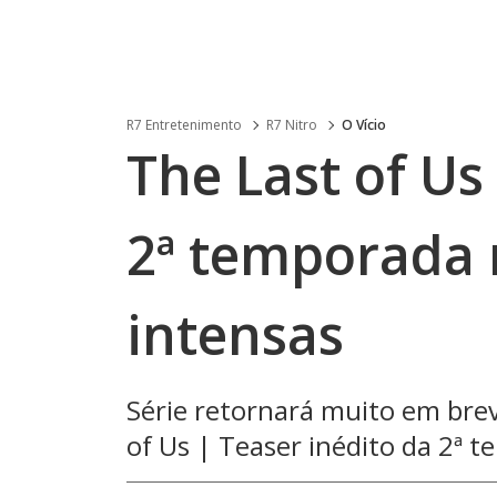
R7 Entretenimento
R7 Nitro
O Vício
The Last of Us
2ª temporada 
intensas
Série retornará muito em bre
of Us | Teaser inédito da 2ª t