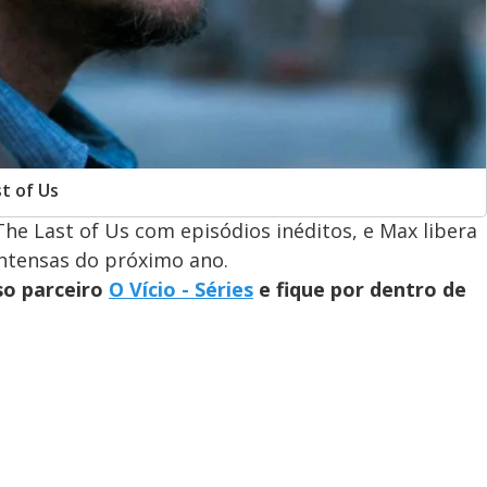
t of Us
he Last of Us com episódios inéditos, e Max libera
intensas do próximo ano.
so parceiro
O Vício - Séries
e fique por dentro de