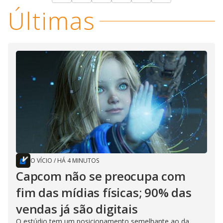
Últimas
O VÍCIO
/
HÁ 4 MINUTOS
Capcom não se preocupa com
fim das mídias físicas; 90% das
vendas já são digitais
O estúdio tem um posicionamento semelhante ao da