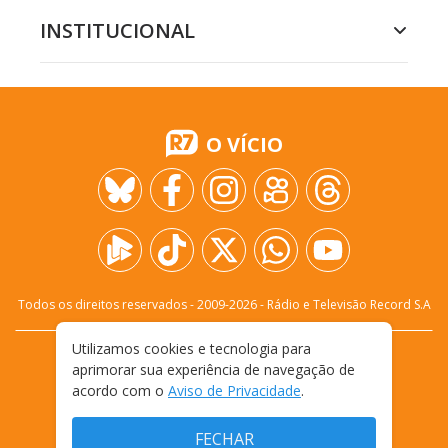
INSTITUCIONAL
O VÍCIO
Todos os direitos reservados - 2009-
2026
- Rádio e Televisão Record S.A
Utilizamos cookies e tecnologia para
CARREIRA
FALE CONOSCO
PRIVACIDADE
aprimorar sua experiência de navegação de
TERMOS E CONDIÇÕES DE USO
acordo com o
Aviso de Privacidade
.
FECHAR