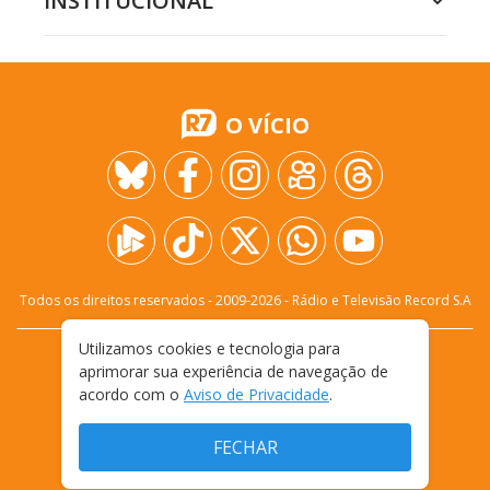
INSTITUCIONAL
O VÍCIO
Todos os direitos reservados - 2009-
2026
- Rádio e Televisão Record S.A
Utilizamos cookies e tecnologia para
CARREIRA
FALE CONOSCO
PRIVACIDADE
aprimorar sua experiência de navegação de
TERMOS E CONDIÇÕES DE USO
acordo com o
Aviso de Privacidade
.
FECHAR