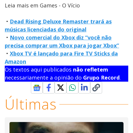
Leia mais em Games - O Vício
•
Dead Rising Deluxe Remaster trará as
músicas licenciadas do original
•
Novo comercial do Xbox diz “você não
precisa comprar um Xbox para jogar Xbox”
•
Xbox TV é lançado para Fire TV Sticks da
Amazon
Os textos aqui publicados
não refletem
necessariamente a opinião do
Grupo Record
.
Últimas