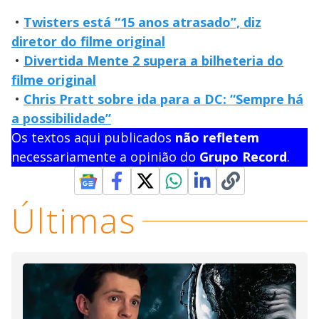
•
Twisters está “15 anos atrasado”, diz
diretor do filme original
•
Divertida Mente 2 supera a bilheteria do
filme original
•
Chris Pratt sobre ida para a DC: “Sempre há
a possibilidade”
Os textos aqui publicados
não refletem
necessariamente a opinião do
Grupo Record
.
Últimas