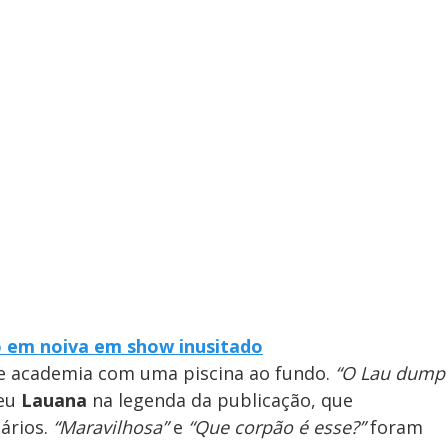
o em noiva em show inusitado
de academia com uma piscina ao fundo.
“O Lau dump
veu
Lauana
na legenda da publicação, que
ários.
“Maravilhosa”
e
“Que corpão é esse?”
foram