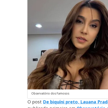
Observatório dos Famosos
O post
De biquíni preto, Lauana Pra