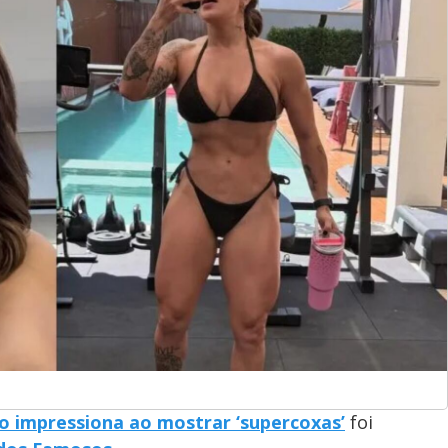
do impressiona ao mostrar ‘supercoxas’
foi