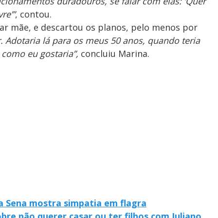
lacionamentos duradouros, se falar com elas: ‘Quer
re’”
, contou.
ar mãe, e descartou os planos, pelo menos por
 Adotaria lá para os meus 50 anos, quando teria
 como eu gostaria”,
concluiu Marina.
na Sena mostra simpatia em flagra
bre não querer casar ou ter filhos com Juliano