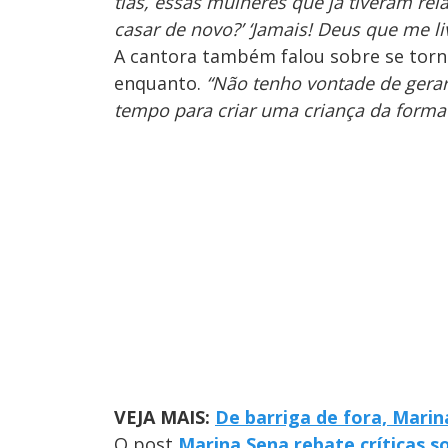
tias, essas mulheres que já tiveram re
casar de novo?’ ‘Jamais! Deus que me liv
A cantora também falou sobre se torn
enquanto.
“Não tenho vontade de gerar.
tempo para criar uma criança da forma
VEJA MAIS:
De barriga de fora, Mari
O post
Marina Sena rebate críticas so