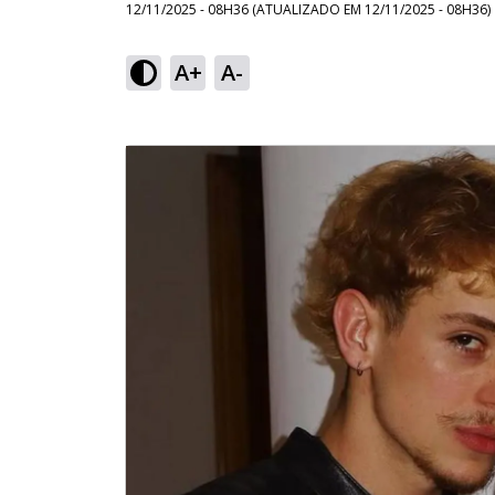
12/11/2025 - 08H36
(ATUALIZADO EM
12/11/2025 - 08H36
)
A+
A-