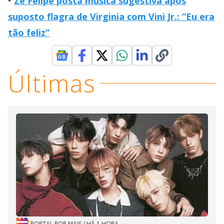
Zé Felipe posta música sugestiva após
suposto flagra de Virginia com Vini Jr.: “Eu era
tão feliz”
Últimas
PORTAL POP MAIS
/
HÁ 1 HORA