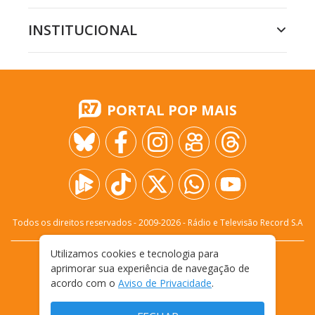
INSTITUCIONAL
PORTAL POP MAIS
Todos os direitos reservados - 2009-
2026
- Rádio e Televisão Record S.A
Utilizamos cookies e tecnologia para
CARREIRA
FALE CONOSCO
PRIVACIDADE
aprimorar sua experiência de navegação de
TERMOS E CONDIÇÕES DE USO
acordo com o
Aviso de Privacidade
.