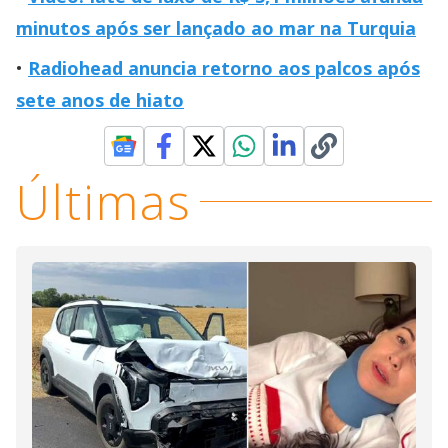
minutos após ser lançado ao mar na Turquia
Radiohead anuncia retorno aos palcos após
sete anos de hiato
Últimas