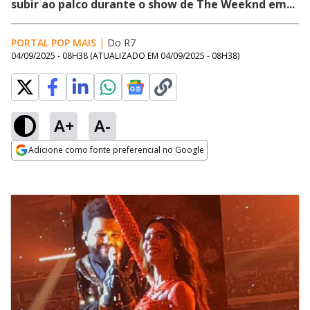
subir ao palco durante o show de The Weeknd em...
PORTAL POP MAIS
|
Do R7
04/09/2025 - 08H38
(ATUALIZADO EM
04/09/2025 - 08H38
)
A+
A-
Adicione como fonte preferencial no Google
Opens in new window