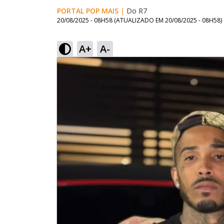
PORTAL POP MAIS
|
Do R7
20/08/2025 - 08H58
(ATUALIZADO EM
20/08/2025 - 08H58
)
A+
A-