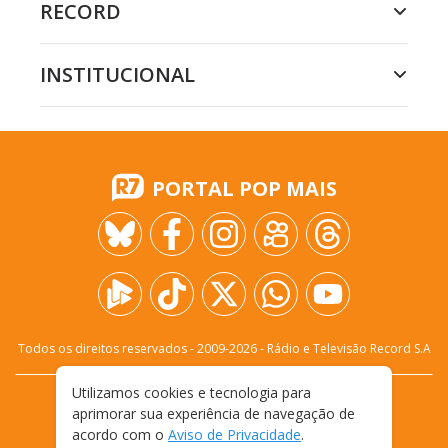
RECORD
INSTITUCIONAL
PORTAL POP MAIS
Todos os direitos reservados - 2009-
2026
- Rádio e Televisão Record S.A
Utilizamos cookies e tecnologia para
CARREIRA
FALE CONOSCO
PRIVACIDADE
aprimorar sua experiência de navegação de
TERMOS E CONDIÇÕES DE USO
acordo com o
Aviso de Privacidade
.