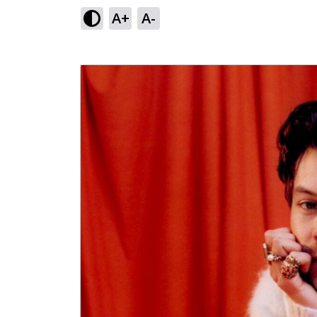
A+
A-