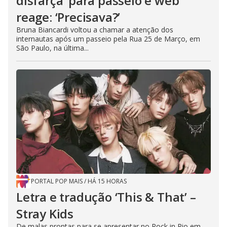
disfarça’ para passeio e web
reage: ‘Precisava?’
Bruna Biancardi voltou a chamar a atenção dos
internautas após um passeio pela Rua 25 de Março, em
São Paulo, na última...
PORTAL POP MAIS
/
HÁ 15 HORAS
Letra e tradução ‘This & That’ –
Stray Kids
De malas prontas para se apresentar no Rock in Rio em