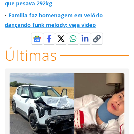
que pesava 292kg
Família faz homenagem em velório
dançando funk melody; veja vídeo
Últimas