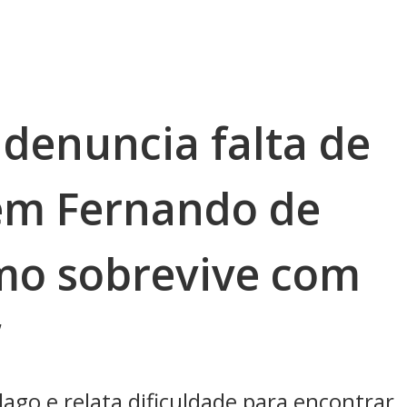
 denuncia falta de
em Fernando de
mo sobrevive com
”
élago e relata dificuldade para encontrar