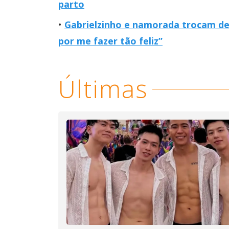
parto
Gabrielzinho e namorada trocam dec
por me fazer tão feliz”
Últimas