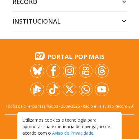
RECORD
INSTITUCIONAL
PORTAL POP MAIS
Todos os direitos reservados - 2009-
2026
- Rádio e Televisão Record S.A
Utilizamos cookies e tecnologia para
CARREIRA
FALE CONOSCO
PRIVACIDADE
aprimorar sua experiência de navegação de
TERMOS E CONDIÇÕES DE USO
acordo com o
Aviso de Privacidade
.