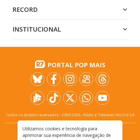
RECORD
INSTITUCIONAL
PORTAL POP MAIS
Todos os direitos reservados - 2009-
2026
- Rádio e Televisão Record S.A
Utilizamos cookies e tecnologia para
CARREIRA
FALE CONOSCO
PRIVACIDADE
aprimorar sua experiência de navegação de
TERMOS E CONDIÇÕES DE USO