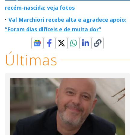
recém-nascida; veja fotos
Val Marchiori recebe alta e agradece apoio:
“Foram dias difíceis e de muita dor”
Últimas