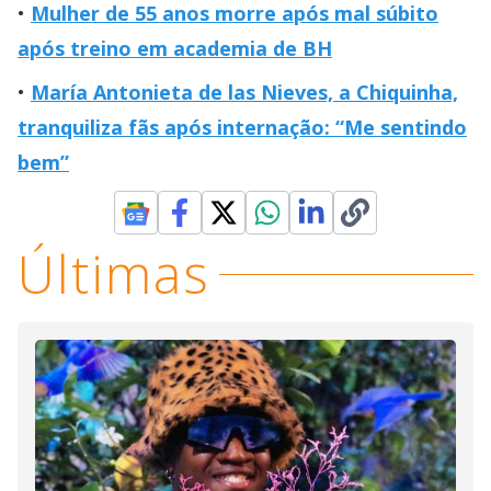
Mulher de 55 anos morre após mal súbito
após treino em academia de BH
María Antonieta de las Nieves, a Chiquinha,
tranquiliza fãs após internação: “Me sentindo
bem”
Últimas