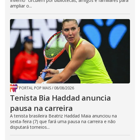
Inverno” circulem por bibliotecas, amigos e familiares para
ampliar o...
PORTAL POP MAIS
/
08/08/2026
Tenista Bia Haddad anuncia
pausa na carreira
A tenista brasileira Beatriz Haddad Maia anunciou na
sexta-feira (7) que fará uma pausa na carreira e não
disputará torneios...