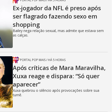
PORTAL POP MAIS
/
HÁ 5 HORAS
Ex-jogador da NFL é preso após
ser flagrado fazendo sexo em
shopping
Bailey nega relação sexual, mas admite que estava sem
as calças.
PORTAL POP MAIS
/
HÁ 5 HORAS
Após críticas de Mara Maravilha,
Xuxa reage e dispara: “Só quer
aparecer”
Xuxa quebrou o silêncio após provocações sobre sua
turnê.