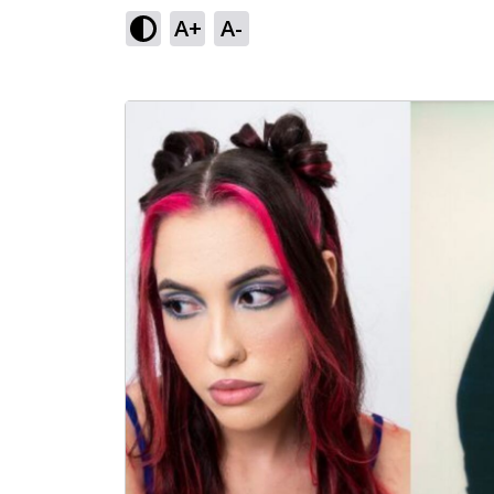
A+
A-