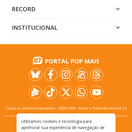
RECORD
INSTITUCIONAL
PORTAL POP MAIS
Todos os direitos reservados - 2009-
2026
- Rádio e Televisão Record S.A
Utilizamos cookies e tecnologia para
CARREIRA
FALE CONOSCO
PRIVACIDADE
aprimorar sua experiência de navegação de
TERMOS E CONDIÇÕES DE USO