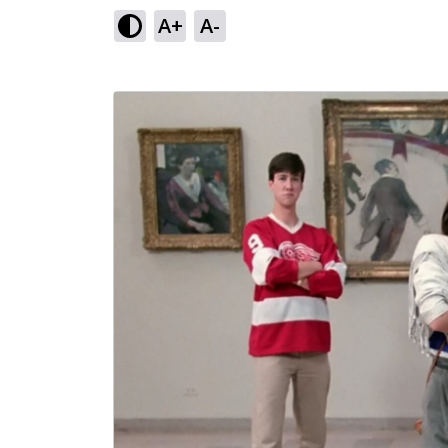
A+
A-