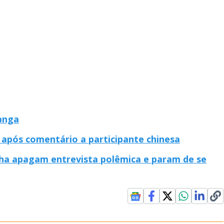
tanga
o após comentário a participante chinesa
nha apagam entrevista polêmica e param de se