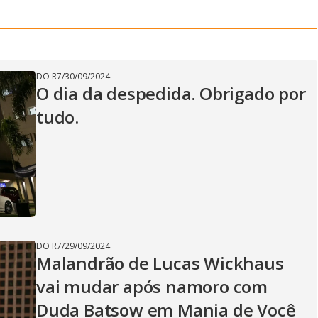
DO R7
/
30/09/2024
O dia da despedida. Obrigado por
tudo.
DO R7
/
29/09/2024
Malandrão de Lucas Wickhaus
vai mudar após namoro com
Duda Batsow em Mania de Você