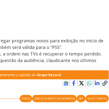
tregar programas novos para exibição no início de
mbém será válida para o “PSS”.
o, a ordem nas TVs é recuperar o tempo perdido.
 questão da audiência, claudicante nos últimos
riamente a opinião do
Grupo Record
.
PRAÇA
CARLOS ALBERTO DE NÓBREGA
SBT
SILVIO SANTOS