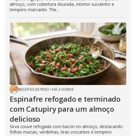
almoço, com cobertura dourada, interior suculento e
tempero marcante. The...
RECEITAS DE PESO
/
HÁ 2 HORAS
Espinafre refogado e terminado
com Catupiry para um almoço
delicioso
Sirva couve refogada com bacon no almoço, destacando
folhas macias, verdinhas, tiras crocantes e tempero