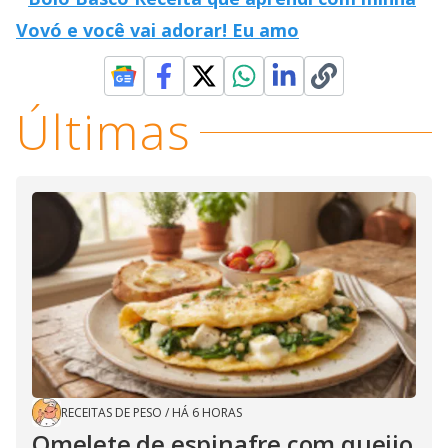
Vovó e você vai adorar! Eu amo
Últimas
RECEITAS DE PESO
/
HÁ 6 HORAS
Omelete de espinafre com queijo