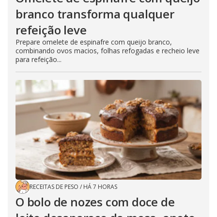
branco transforma qualquer
refeição leve
Prepare omelete de espinafre com queijo branco,
combinando ovos macios, folhas refogadas e recheio leve
para refeição...
RECEITAS DE PESO
/
HÁ 7 HORAS
O bolo de nozes com doce de