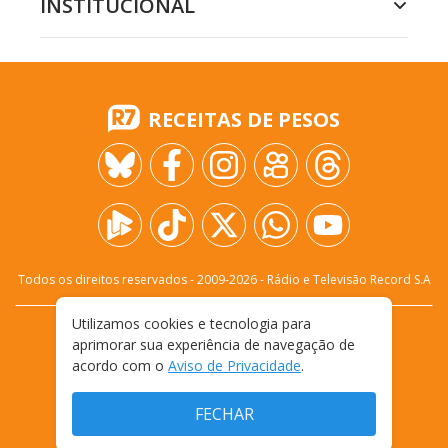
INSTITUCIONAL
RECEITAS DE PESOS
Todos os direitos reservados - 2009-
2026
- Rádio e Televisão Record S.A
Utilizamos cookies e tecnologia para
CARREIRA
FALE CONOSCO
PRIVACIDADE
aprimorar sua experiência de navegação de
TERMOS E CONDIÇÕES DE USO
acordo com o
Aviso de Privacidade
.
FECHAR