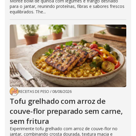
Monte bowl de quinoa com legumes e frango desfiado
para o jantar, reunindo proteínas, fibras e sabores frescos
equilibrados. The...
RECEITAS DE PESO
/
08/08/2026
Tofu grelhado com arroz de
couve-flor preparado sem carne,
sem fritura
Experimente tofu grelhado com arroz de couve-flor no
jantar, combinando crosta dourada, textura macia e