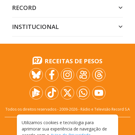
RECORD
INSTITUCIONAL
RECEITAS DE PESOS
Todos os direitos reservados - 2009-
2026
- Rádio e Televisão Record S.A
Utilizamos cookies e tecnologia para
CARREIRA
FALE CONOSCO
PRIVACIDADE
aprimorar sua experiência de navegação de
TERMOS E CONDIÇÕES DE USO