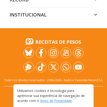
INSTITUCIONAL
RECEITAS DE PESOS
Todos os direitos reservados - 2009-
2026
- Rádio e Televisão Record S.A
Utilizamos cookies e tecnologia para
CARREIRA
FALE CONOSCO
PRIVACIDADE
aprimorar sua experiência de navegação de
TERMOS E CONDIÇÕES DE USO
acordo com o
Aviso de Privacidade
.