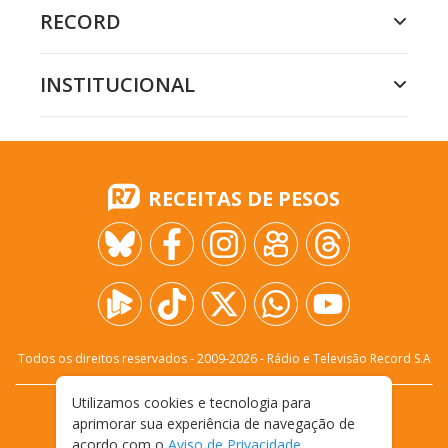
RECORD
INSTITUCIONAL
RECEITAS DE PESOS
Todos os direitos reservados - 2009-
2026
- Rádio e Televisão Record S.A
Utilizamos cookies e tecnologia para
CARREIRA
FALE CONOSCO
PRIVACIDADE
aprimorar sua experiência de navegação de
TERMOS E CONDIÇÕES DE USO
acordo com o
Aviso de Privacidade
.