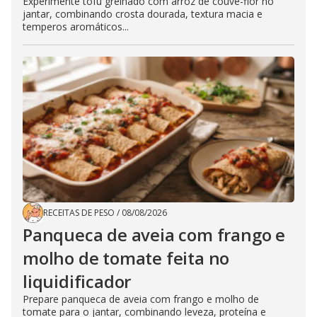
Experimente tofu grelhado com arroz de couve-flor no
jantar, combinando crosta dourada, textura macia e
temperos aromáticos...
RECEITAS DE PESO
/
08/08/2026
Panqueca de aveia com frango e
molho de tomate feita no
liquidificador
Prepare panqueca de aveia com frango e molho de
tomate para o jantar, combinando leveza, proteína e