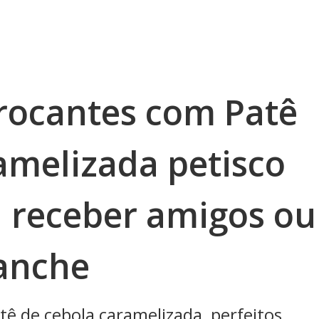
Crocantes com Patê
amelizada petisco
a receber amigos ou
lanche
tê de cebola caramelizada, perfeitos