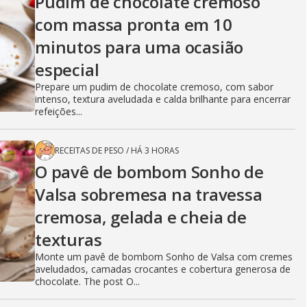
Pudim de chocolate cremoso
com massa pronta em 10
minutos para uma ocasião
especial
Prepare um pudim de chocolate cremoso, com sabor
intenso, textura aveludada e calda brilhante para encerrar
refeições...
RECEITAS DE PESO
/
HÁ 3 HORAS
O pavê de bombom Sonho de
Valsa sobremesa na travessa
cremosa, gelada e cheia de
texturas
Monte um pavê de bombom Sonho de Valsa com cremes
aveludados, camadas crocantes e cobertura generosa de
chocolate. The post O...