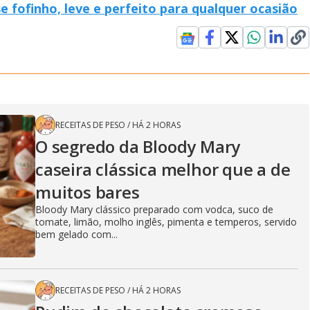
 fofinho, leve e perfeito para qualquer ocasião
RECEITAS DE PESO
/
HÁ 2 HORAS
O segredo da Bloody Mary
caseira clássica melhor que a de
muitos bares
Bloody Mary clássico preparado com vodca, suco de
tomate, limão, molho inglês, pimenta e temperos, servido
bem gelado com...
RECEITAS DE PESO
/
HÁ 2 HORAS