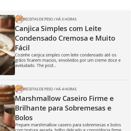
RECEITAS DE PESO
/
HÁ 3 HORAS
Canjica Simples com Leite
Condensado Cremosa e Muito
Fácil
Cozinhe canjica simples com leite condensado até os
grãos ficarem macios, envolvidos por um creme doce e
aveludado. The post...
RECEITAS DE PESO
/
HÁ 4 HORAS
Marshmallow Caseiro Firme e
Brilhante para Sobremesas e
Bolos
Prepare marshmallow caseiro para sobremesas e bolos
com textura aerada, brilho delicado e consistência firme