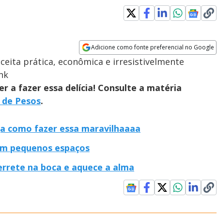
Adicione como fonte preferencial no Google
Opens in new window
ceita prática, econômica e irresistivelmente
nk
 a fazer essa delícia! Consulte a matéria
 de Pesos
.
eja como fazer essa maravilhaaaa
em pequenos espaços
errete na boca e aquece a alma