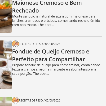
Maionese Cremoso e Bem
Recheado
Monte sanduíche natural de atum com maionese para
lanches cremosos e práticos, combinando recheio úmido
com pão macio. The post...
RECEITAS DE PESO
/
05/08/2026
Fondue de Queijo Cremoso e
Perfeito para Compartilhar
Prepare fondue de queijo para compartilhar, combinando
textura cremosa, aroma marcante e sabor intenso em
cada porção. The post...
RECEITAS DE PESO
/
05/08/2026