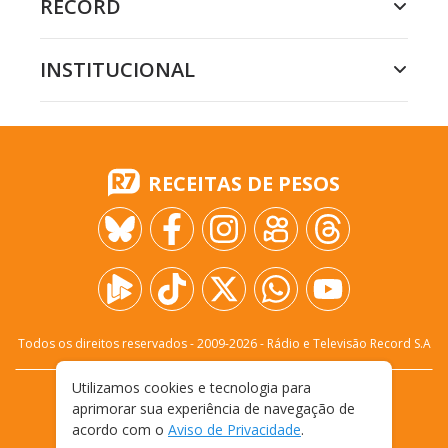
RECORD
INSTITUCIONAL
RECEITAS DE PESOS
Todos os direitos reservados - 2009-
2026
- Rádio e Televisão Record S.A
Utilizamos cookies e tecnologia para
CARREIRA
FALE CONOSCO
PRIVACIDADE
aprimorar sua experiência de navegação de
TERMOS E CONDIÇÕES DE USO
acordo com o
Aviso de Privacidade
.