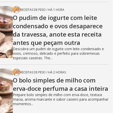
RECEITAS DE PESO
/
HÁ 1 HORA
O pudim de iogurte com leite
condensado e ovos desaparece
da travessa, anote esta receita
antes que peçam outra
Descubra um pudim de iogurte com leite condensado e
ovos, cremoso, delicado e perfeito para sobremesas
especiais caseiras. The...
RECEITAS DE PESO
/
HÁ 2 HORAS
O bolo simples de milho com
erva-doce perfuma a casa inteira
Prepare bolo simples de milho com erva-doce, textura
macia, aroma marcante e sabor caseiro para acompanhar
momentos...