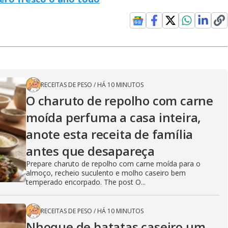
RECEITAS DE PESO
/
HÁ 10 MINUTOS
O charuto de repolho com carne
moída perfuma a casa inteira,
anote esta receita de família
antes que desapareça
Prepare charuto de repolho com carne moída para o
almoço, recheio suculento e molho caseiro bem
temperado encorpado. The post O...
RECEITAS DE PESO
/
HÁ 10 MINUTOS
Nhoque de batatas caseiro um