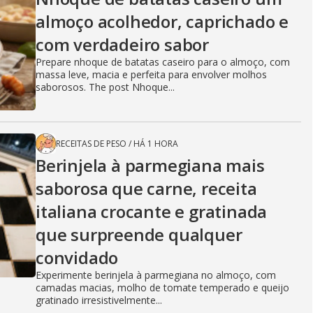
almoço acolhedor, caprichado e
com verdadeiro sabor
Prepare nhoque de batatas caseiro para o almoço, com
massa leve, macia e perfeita para envolver molhos
saborosos. The post Nhoque...
RECEITAS DE PESO
/
HÁ 1 HORA
Berinjela à parmegiana mais
saborosa que carne, receita
italiana crocante e gratinada
que surpreende qualquer
convidado
Experimente berinjela à parmegiana no almoço, com
camadas macias, molho de tomate temperado e queijo
gratinado irresistivelmente...