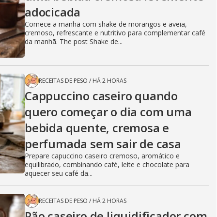
adocicada
Comece a manhã com shake de morangos e aveia,
cremoso, refrescante e nutritivo para complementar café
da manhã. The post Shake de...
RECEITAS DE PESO
/
HÁ 2 HORAS
Cappuccino caseiro quando
quero começar o dia com uma
bebida quente, cremosa e
perfumada sem sair de casa
Prepare capuccino caseiro cremoso, aromático e
equilibrado, combinando café, leite e chocolate para
aquecer seu café da...
RECEITAS DE PESO
/
HÁ 2 HORAS
Pão caseiro de liquidificador com