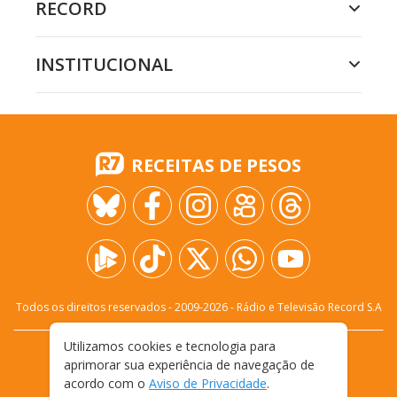
RECORD
INSTITUCIONAL
RECEITAS DE PESOS
Todos os direitos reservados - 2009-
2026
- Rádio e Televisão Record S.A
Utilizamos cookies e tecnologia para
CARREIRA
FALE CONOSCO
PRIVACIDADE
aprimorar sua experiência de navegação de
TERMOS E CONDIÇÕES DE USO
acordo com o
Aviso de Privacidade
.