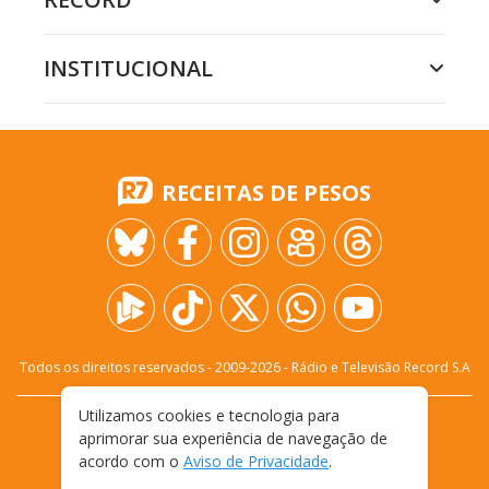
INSTITUCIONAL
RECEITAS DE PESOS
Todos os direitos reservados - 2009-
2026
- Rádio e Televisão Record S.A
Utilizamos cookies e tecnologia para
CARREIRA
FALE CONOSCO
PRIVACIDADE
aprimorar sua experiência de navegação de
TERMOS E CONDIÇÕES DE USO
acordo com o
Aviso de Privacidade
.