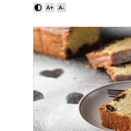
A+
A-