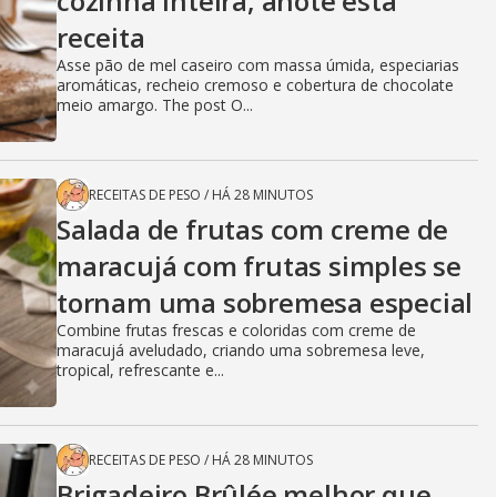
cozinha inteira, anote esta
receita
Asse pão de mel caseiro com massa úmida, especiarias
aromáticas, recheio cremoso e cobertura de chocolate
meio amargo. The post O...
RECEITAS DE PESO
/
HÁ 28 MINUTOS
Salada de frutas com creme de
maracujá com frutas simples se
tornam uma sobremesa especial
Combine frutas frescas e coloridas com creme de
maracujá aveludado, criando uma sobremesa leve,
tropical, refrescante e...
RECEITAS DE PESO
/
HÁ 28 MINUTOS
Brigadeiro Brûlée melhor que