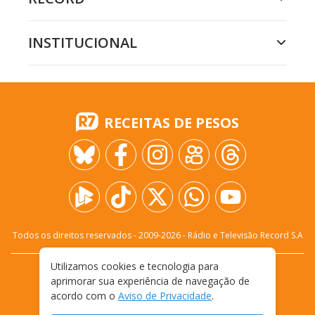
INSTITUCIONAL
RECEITAS DE PESOS
Todos os direitos reservados - 2009-
2026
- Rádio e Televisão Record S.A
Utilizamos cookies e tecnologia para
CARREIRA
FALE CONOSCO
PRIVACIDADE
aprimorar sua experiência de navegação de
TERMOS E CONDIÇÕES DE USO
acordo com o
Aviso de Privacidade
.