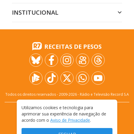
INSTITUCIONAL
RECEITAS DE PESOS
Todos os direitos reservados - 2009-
2026
- Rádio e Televisão Record S.A
Utilizamos cookies e tecnologia para
CARREIRA
FALE CONOSCO
PRIVACIDADE
aprimorar sua experiência de navegação de
TERMOS E CONDIÇÕES DE USO
acordo com o
Aviso de Privacidade
.