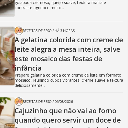
goiabada cremosa, queijo suave, textura macia e
contraste agridoce muito...
RECEITAS DE PESO
/
HÁ 3 HORAS
A gelatina colorida com creme de
leite alegra a mesa inteira, salve
este mosaico das festas de
infância
Prepare gelatina colorida com creme de leite em formato
mosaico, reunindo cubos vibrantes, creme suave e textura
deliciosamente...
RECEITAS DE PESO
/
06/08/2026
Cajuzinho que não vai ao forno
quando quero servir um doce de