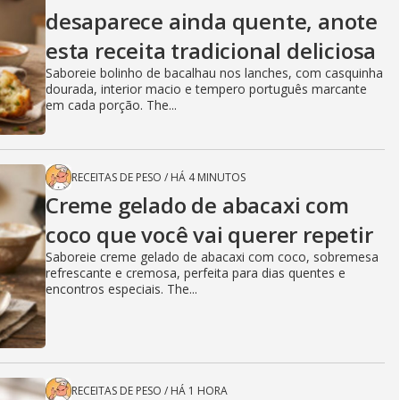
desaparece ainda quente, anote
esta receita tradicional deliciosa
Saboreie bolinho de bacalhau nos lanches, com casquinha
dourada, interior macio e tempero português marcante
em cada porção. The...
RECEITAS DE PESO
/
HÁ 4 MINUTOS
Creme gelado de abacaxi com
coco que você vai querer repetir
Saboreie creme gelado de abacaxi com coco, sobremesa
refrescante e cremosa, perfeita para dias quentes e
encontros especiais. The...
RECEITAS DE PESO
/
HÁ 1 HORA