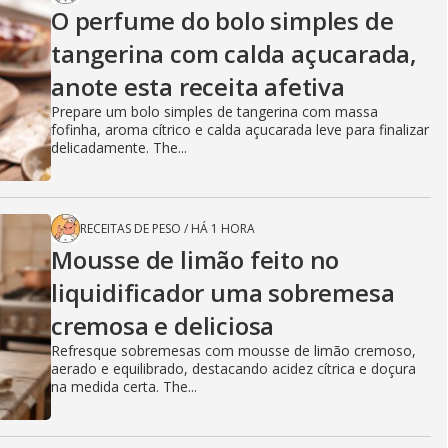
O perfume do bolo simples de
tangerina com calda açucarada,
anote esta receita afetiva
Prepare um bolo simples de tangerina com massa
fofinha, aroma cítrico e calda açucarada leve para finalizar
delicadamente. The...
RECEITAS DE PESO
/
HÁ 1 HORA
Mousse de limão feito no
liquidificador uma sobremesa
cremosa e deliciosa
Refresque sobremesas com mousse de limão cremoso,
aerado e equilibrado, destacando acidez cítrica e doçura
na medida certa. The...