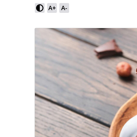
A+
A-