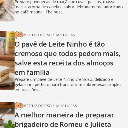
Prepare panquecas de maçã com uvas-passas, massa
macia, aroma de canela e sabor delicadamente adocicado
no café matinal. The post...
RECEITAS DE PESO
/
HÁ 9 HORAS
O pavê de Leite Ninho é tão
cremoso que todos pedem mais,
salve esta receita dos almoços
em família
Prepare um pavê de Leite Ninho cremoso, delicado e
geladinho, perfeito para transformar sobremesas simples
em ocasiões...
RECEITAS DE PESO
/
HÁ 10 HORAS
A melhor maneira de preparar
brigadeiro de Romeu e Julieta