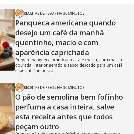
RECEITAS DE PESO
/
HÁ 36 MINUTOS
Panqueca americana quando
desejo um café da manhã
quentinho, macio e com
aparência caprichada
Prepare panqueca americana alta e macia, com massa
dourada, interior aerado e sabor delicado para um café
especial. The post...
RECEITAS DE PESO
/
HÁ 36 MINUTOS
O pão de semolina bem fofinho
perfuma a casa inteira, salve
esta receita antes que todos
peçam outro
Prepare pão de semolina fofinho, com casca dourada,