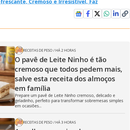
rescante, Cremoso e Irresistível, Faz
RECEITAS DE PESO
/
HÁ 2 HORAS
O pavê de Leite Ninho é tão
cremoso que todos pedem mais,
salve esta receita dos almoços
em família
Prepare um pavê de Leite Ninho cremoso, delicado e
geladinho, perfeito para transformar sobremesas simples
em ocasiões...
RECEITAS DE PESO
/
HÁ 3 HORAS