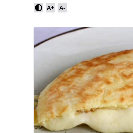
A+
A-